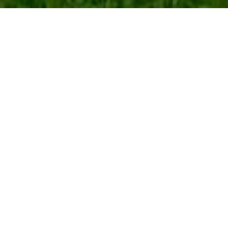
Datenschutzerklärung
1) Einleitung und Kontaktdaten des Verantwortlichen
1.1
Wir freuen uns, dass Sie unsere Website besuchen, und
bedanken uns für Ihr Interesse. Im Folgenden informieren wir
Sie über den Umgang mit Ihren personenbezogenen Daten bei
der Nutzung unserer Website. Personenbezogene Daten sind
hierbei alle Daten, mit denen Sie persönlich identifiziert werden
können.
1.2
Verantwortlicher für die Datenverarbeitung auf dieser
Website im Sinne der Datenschutz-Grundverordnung
(DSGVO) ist Birgit Kolkmann, Kranichhof Kolkmann,
Adlershorststraße 9, 15806 Zossen, Deutschland, Tel.:
+4917623289673, E-Mail: birgit.kolkmann@berlin.de. Der für
die Verarbeitung von personenbezogenen Daten
Verantwortliche ist diejenige natürliche oder juristische Person,
die allein oder gemeinsam mit anderen über die Zwecke und
Mittel der Verarbeitung von personenbezogenen Daten